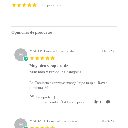
p
4
51 Opiniones
c
.
o
9
n
s
t
t
e
a
Opiniones de productos
n
r
t
r
s
a
t
t
MARI P.
Comprador verificado
11/19/23
a
M
i
5
r
n
.
t
g
Muy bien y rapido, de
0
s
R
r
Muy bien y rapido, de categoria
s
e
e
t
v
v
a
En Camiseta over rayas manga larga mujer - Rayas
i
i
r
terracota, M
e
e
r
w
w
'
a
Compartir
b
s
S
t
¿Le Resultó Útil Esta Opinión?
1
0
y
t
h
i
M
a
a
n
A
t
r
g
R
i
e
MARIA D.
Comprador verificado
10/24/23
M
I
n
R
5