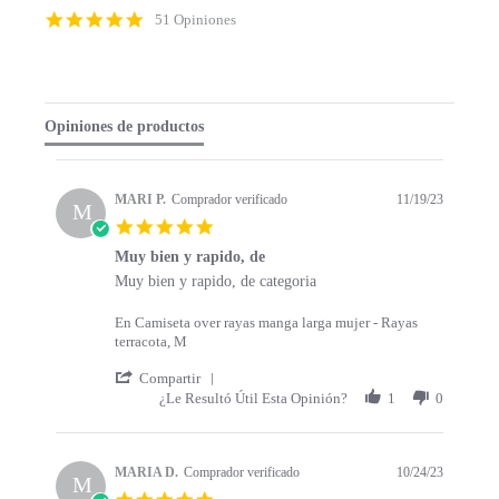
p
4
51 Opiniones
c
.
o
9
n
s
t
t
e
a
Opiniones de productos
n
r
t
r
s
a
t
t
MARI P.
Comprador verificado
11/19/23
a
M
i
5
r
n
.
t
g
Muy bien y rapido, de
0
s
R
r
Muy bien y rapido, de categoria
s
e
e
t
v
v
a
En Camiseta over rayas manga larga mujer - Rayas
i
i
r
terracota, M
e
e
r
w
w
'
a
Compartir
b
s
S
t
¿Le Resultó Útil Esta Opinión?
1
0
y
t
h
i
M
a
a
n
A
t
r
g
R
i
e
MARIA D.
Comprador verificado
10/24/23
M
I
n
R
5