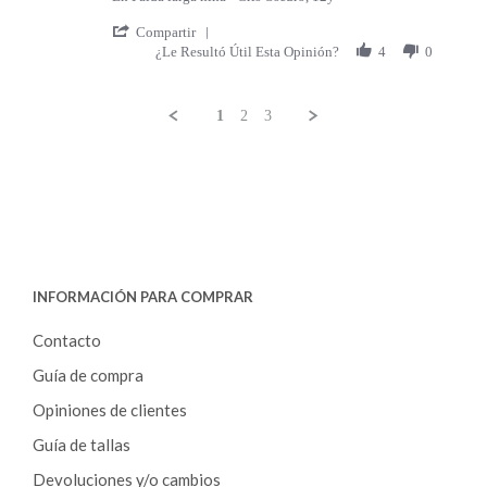
' Share Review by Eva U. on 20 Jun 2023
Compartir
¿Le Resultó Útil Esta Opinión?
4
0
1
2
3
Popup content ends
INFORMACIÓN PARA COMPRAR
Contacto
Guía de compra
Opiniones de clientes
Guía de tallas
Devoluciones y/o cambios