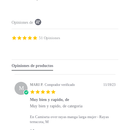
Popup content starts
Opiniones de
4.9 star rating
51 Opiniones
Opiniones de productos
MARI P.
Comprador verificado
11/19/23
M
5.0 star rating
Muy bien y rapido, de
Review by MARI P. on 19 Nov 2023
review stating Muy bien y rapido, de
Muy bien y rapido, de categoria
En Camiseta over rayas manga larga mujer - Rayas
terracota, M