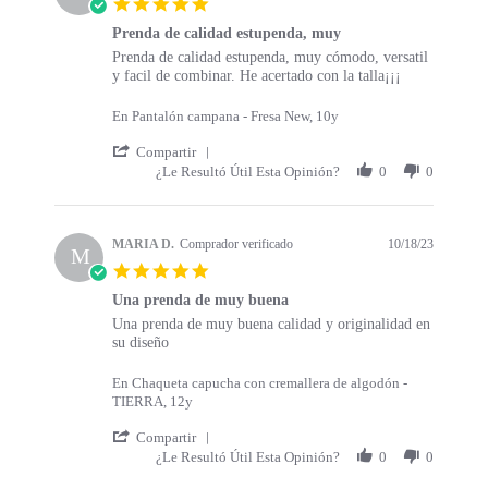
5.0 star rating
Prenda de calidad estupenda, muy
Review by MARIA D. on 24 Oct 2023
review stating Prenda de calidad estupenda, muy
Prenda de calidad estupenda, muy cómodo, versatil
y facil de combinar. He acertado con la talla¡¡¡
En Pantalón campana - Fresa New, 10y
' Share Review by MARIA D. on 24 Oct 2
Compartir
¿Le Resultó Útil Esta Opinión?
0
0
MARIA D.
Comprador verificado
10/18/23
M
5.0 star rating
Una prenda de muy buena
Review by MARIA D. on 18 Oct 2023
review stating Una prenda de muy buena
Una prenda de muy buena calidad y originalidad en
su diseño
En Chaqueta capucha con cremallera de algodón -
TIERRA, 12y
' Share Review by MARIA D. on 18 Oct 2
Compartir
¿Le Resultó Útil Esta Opinión?
0
0