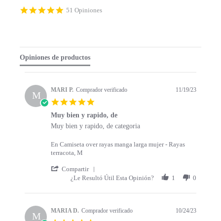
4.9 star rating
51 Opiniones
Opiniones de productos
MARI P.
Comprador verificado
11/19/23
M
5.0 star rating
Muy bien y rapido, de
Review by MARI P. on 19 Nov 2023
review stating Muy bien y rapido, de
Muy bien y rapido, de categoria
En Camiseta over rayas manga larga mujer - Rayas
terracota, M
' Share Review by MARI P. on 19 Nov 202
Compartir
¿Le Resultó Útil Esta Opinión?
1
0
MARIA D.
Comprador verificado
10/24/23
M