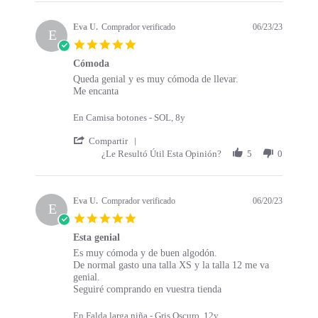
Eva U.
Comprador verificado
06/23/23
E
5.0 star rating
Cómoda
Review by Eva U. on 23 Jun 2023
review stating Cómoda
Queda genial y es muy cómoda de llevar.
Me encanta
En Camisa botones - SOL, 8y
' Share Review by Eva U. on 23 Jun 2023
Compartir
¿Le Resultó Útil Esta Opinión?
5
0
Eva U.
Comprador verificado
06/20/23
E
5.0 star rating
Esta genial
Review by Eva U. on 20 Jun 2023
review stating Esta genial
Es muy cómoda y de buen algodón.
De normal gasto una talla XS y la talla 12 me va
genial.
Seguiré comprando en vuestra tienda
En Falda larga niña - Gris Oscuro, 12y