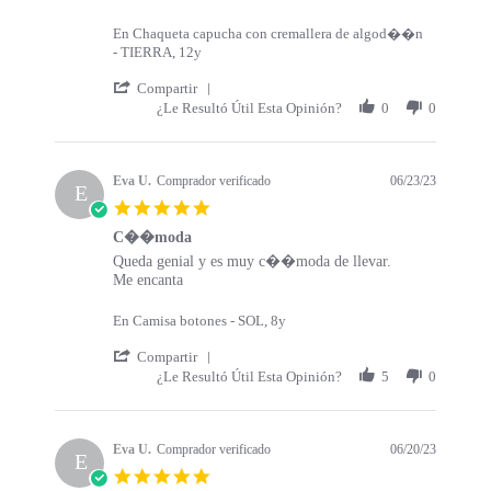
En Chaqueta capucha con cremallera de algod��n
- TIERRA, 12y
' Share Review by MARIA D. on 18 Oct 2
Compartir
¿Le Resultó Útil Esta Opinión?
0
0
Eva U.
Comprador verificado
06/23/23
E
5.0 star rating
C��moda
Review by Eva U. on 23 Jun 2023
review stating C��moda
Queda genial y es muy c��moda de llevar.
Me encanta
En Camisa botones - SOL, 8y
' Share Review by Eva U. on 23 Jun 2023
Compartir
¿Le Resultó Útil Esta Opinión?
5
0
Eva U.
Comprador verificado
06/20/23
E
5.0 star rating