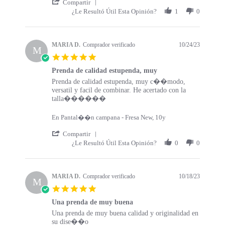
' Share Review by MARI P. on 19 Nov 202
Compartir
¿Le Resultó Útil Esta Opinión?
1
0
MARIA D.
Comprador verificado
10/24/23
M
5.0 star rating
Prenda de calidad estupenda, muy
Review by MARIA D. on 24 Oct 2023
review stating Prenda de calidad estupenda, muy
Prenda de calidad estupenda, muy c��modo,
versatil y facil de combinar. He acertado con la
talla������
En Pantal��n campana - Fresa New, 10y
' Share Review by MARIA D. on 24 Oct 2
Compartir
¿Le Resultó Útil Esta Opinión?
0
0
MARIA D.
Comprador verificado
10/18/23
M
5.0 star rating
Una prenda de muy buena
Review by MARIA D. on 18 Oct 2023
review stating Una prenda de muy buena
Una prenda de muy buena calidad y originalidad en
su dise��o