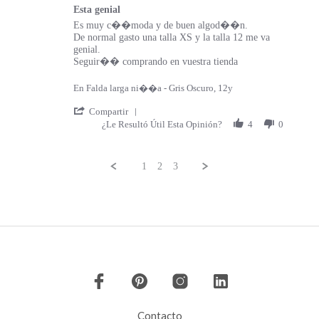
Esta genial
Review by Eva U. on 20 Jun 2023
review stating Esta genial
Es muy c��moda y de buen algod��n.
De normal gasto una talla XS y la talla 12 me va
genial.
Seguir�� comprando en vuestra tienda
En Falda larga ni��a - Gris Oscuro, 12y
' Share Review by Eva U. on 20 Jun 2023
Compartir
¿Le Resultó Útil Esta Opinión?
4
0
1
2
3
Popup content ends
Contacto