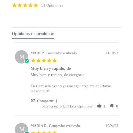
p
4
51 Opiniones
c
.
o
9
n
s
t
t
e
a
Opiniones de productos
n
r
t
r
s
a
t
t
MARI P.
Comprador verificado
11/19/23
a
M
i
5
r
n
.
t
g
Muy bien y rapido, de
0
s
R
r
Muy bien y rapido, de categoria
s
e
e
t
v
v
a
En Camiseta over rayas manga larga mujer - Rayas
i
i
r
terracota, M
e
e
r
w
w
'
a
Compartir
b
s
S
t
¿Le Resultó Útil Esta Opinión?
1
0
y
t
h
i
M
a
a
n
A
t
r
g
R
i
e
MARIA D.
Comprador verificado
10/24/23
M
I
n
R
5