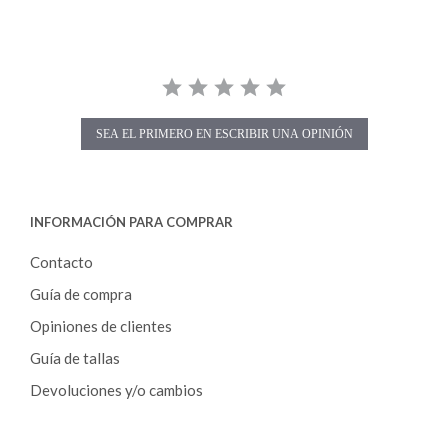
s
t
a
r
r
a
t
i
SEA EL PRIMERO EN ESCRIBIR UNA OPINIÓN
n
g
INFORMACIÓN PARA COMPRAR
Contacto
Guía de compra
Opiniones de clientes
Guía de tallas
Devoluciones y/o cambios