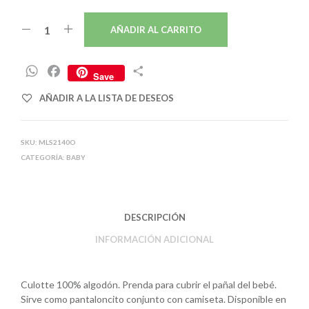
AÑADIR AL CARRITO
W
F
C
Save
h
a
o
AÑADIR A LA LISTA DE DESEOS
a
c
m
t
e
p
s
b
a
SKU:
MLS2140O
A
o
r
CATEGORÍA:
BABY
p
o
t
p
k
i
r
DESCRIPCIÓN
INFORMACIÓN ADICIONAL
Culotte 100% algodón. Prenda para cubrir el pañal del bebé.
Sirve como pantaloncito conjunto con camiseta. Disponible en