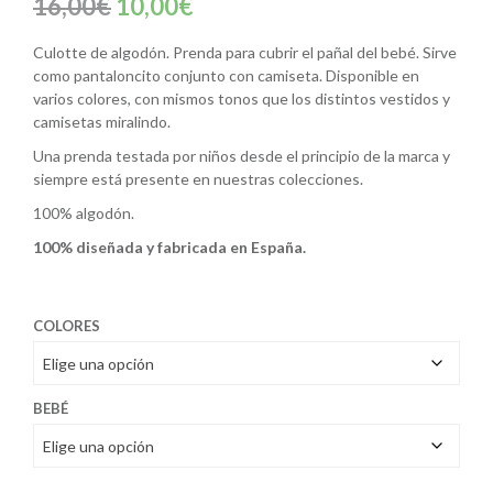
El
El
16,00
€
10,00
€
precio
precio
Culotte de algodón. Prenda para cubrir el pañal del bebé. Sirve
original
actual
como pantaloncito conjunto con camiseta. Disponible en
varios colores, con mismos tonos que los distintos vestidos y
era:
es:
camisetas miralindo.
16,00€.
10,00€.
Una prenda testada por niños desde el principio de la marca y
siempre está presente en nuestras colecciones.
100% algodón.
100% diseñada y fabricada en España.
COLORES
BEBÉ