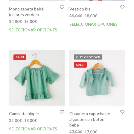
Mono tapeta bebé
Vestido bis
(colores verdes)
El
El
39,04
€
18,00
€
El
El
precio
precio
34,80
€
15,00
€
SELECCIONAR OPCIONES
Este
precio
precio
original
actual
SELECCIONAR OPCIONES
Este
prod
original
actual
era:
es:
producto
tien
era:
es:
39,04€.
18,00€.
tiene
múlt
34,80€.
15,00€.
múltiples
varia
variantes.
Las
SALE!
OUT OF STOCK
Las
opci
SALE!
opciones
se
se
pue
pueden
elegi
elegir
en
en
la
la
pági
página
de
de
prod
Camiseta hippie
Chaqueta capucha de
producto
algodón con botón
El
El
32,00
€
18,00
€
bebé
precio
precio
SELECCIONAR OPCIONES
Este
original
actual
El
El
37,50
€
17,00
€