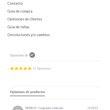
Contacto
elegir
en
en
la
Guía de compra
la
pági
Opiniones de clientes
página
de
de
prod
Guía de tallas
producto
Devoluciones y/o cambios
P
Opiniones de
o
p
u
p
4
51 Opiniones
c
.
o
9
n
s
t
t
e
a
Opiniones de productos
n
r
t
r
s
a
t
t
MARI P.
Comprador verificado
11/19/23
a
i