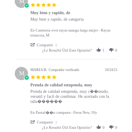
M
5
r
n
.
t
g
Muy bien y rapido, de
0
s
R
r
Muy bien y rapido, de categoria
s
e
e
t
v
v
a
En Camiseta over rayas manga larga mujer - Rayas
i
i
r
terracota, M
e
e
r
w
w
'
a
Compartir
b
s
S
t
¿Le Resultó Útil Esta Opinión?
1
0
y
t
h
i
M
a
a
n
A
t
r
g
R
i
e
MARIA D.
Comprador verificado
10/24/23
M
I
n
R
5
P
g
e
.
.
M
v
Prenda de calidad estupenda, muy
0
o
u
i
R
r
Prenda de calidad estupenda, muy c��modo,
s
n
y
e
e
e
versatil y facil de combinar. He acertado con la
t
1
b
w
v
v
talla������
a
9
i
b
i
i
r
N
e
y
e
e
r
En Pantal��n campana - Fresa New, 10y
o
n
M
w
w
a
v
y
A
b
s
'
t
Compartir
2
r
R
y
t
S
i
¿Le Resultó Útil Esta Opinión?
0
0
0
a
I
M
a
h
n