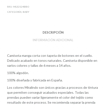
s
b
a
SKU:
MLS2124BBO
A
o
r
CATEGORÍA:
BABY
p
o
t
p
k
i
r
DESCRIPCIÓN
INFORMACIÓN ADICIONAL
Camiseta manga corta con tapeta de botones en el cuello.
Delicado acabado en tonos naturales.
Camiseta disponible en
varios colores y tallas de 6 meses a 14 años.
100% algodón.
100% diseñada y fabricada en España.
Los colores Miralindo son únicos gracias a procesos de tintura
que permiten conseguir acabados especiales. Todas las
prendas pueden variar ligeramente el color del tejido como
resultado de este proceso. Se recomienda separar la prenda