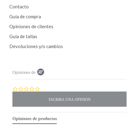
Contacto
Guía de compra
Opiniones de clientes
Guía de tallas
Devoluciones y/o cambios
P
Opiniones de
o
p
u
p
0
c
.
o
0
n
s
t
t
e
a
Opiniones de productos
n
r
t
r
s
a
t
t