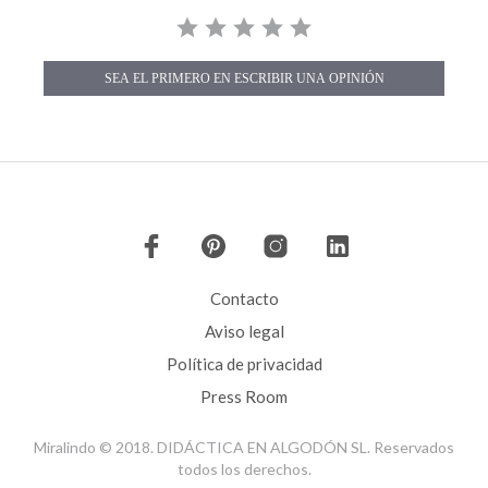
a
i
r
n
t
g
s
SEA EL PRIMERO EN ESCRIBIR UNA OPINIÓN
P
o
p
u
p
c
o
n
t
e
Contacto
n
t
Aviso legal
e
n
Política de privacidad
d
s
Press Room
Miralindo © 2018. DIDÁCTICA EN ALGODÓN SL. Reservados
todos los derechos.