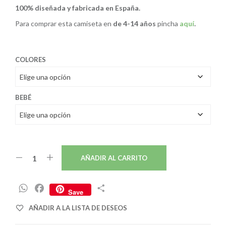
100% diseñada y fabricada en España.
24,82€.
18,00€.
Para comprar esta camiseta en
de 4-14 años
pincha
aquí
.
COLORES
BEBÉ
AÑADIR AL CARRITO
W
F
C
Save
h
a
o
AÑADIR A LA LISTA DE DESEOS
a
c
m
t
e
p