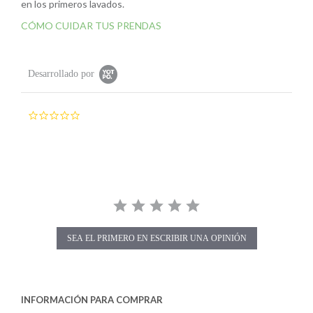
en los primeros lavados.
CÓMO CUIDAR TUS PRENDAS
Desarrollado por
0
.
0
s
t
a
r
r
a
t
i
SEA EL PRIMERO EN ESCRIBIR UNA OPINIÓN
n
g
INFORMACIÓN PARA COMPRAR