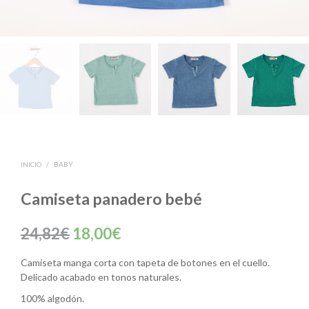
INICIO
/
BABY
Camiseta panadero bebé
El
El
24,82
€
18,00
€
precio
precio
Camiseta manga corta con tapeta de botones en el cuello.
original
actual
Delicado acabado en tonos naturales.
era:
es:
100% algodón.