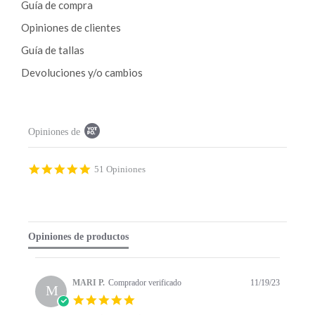
Guía de compra
la
Opiniones de clientes
página
de
Guía de tallas
producto
Devoluciones y/o cambios
P
Opiniones de
o
p
u
p
4
51 Opiniones
c
.
o
9
n
s
t
t
e
a
Opiniones de productos
n
r
t
r
s
a
t
t
MARI P.
Comprador verificado
11/19/23
a
M
i
5
r
n
.
t
g