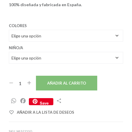
100% diseñada y fabricada en España.
31,97€.
17,00€.
COLORES
NIÑO/A
AÑADIR AL CARRITO
W
F
C
Save
h
a
o
AÑADIR A LA LISTA DE DESEOS
a
c
m
t
e
p
s
b
a
SKU:
MLS2153O