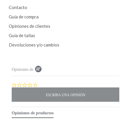
Contacto
Guía de compra
Opiniones de clientes
Guía de tallas
Devoluciones y/o cambios
P
Opiniones de
o
p
u
p
0
c
.
o
0
n
s
t
t
e
a
Opiniones de productos
n
r
t
r
s
a
t
t