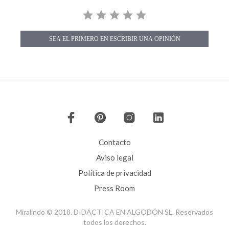
a
i
r
n
t
g
s
SEA EL PRIMERO EN ESCRIBIR UNA OPINIÓN
P
o
p
u
p
c
o
n
t
e
Contacto
n
t
Aviso legal
e
n
Política de privacidad
d
s
Press Room
Miralindo © 2018. DIDÁCTICA EN ALGODÓN SL. Reservados
todos los derechos.