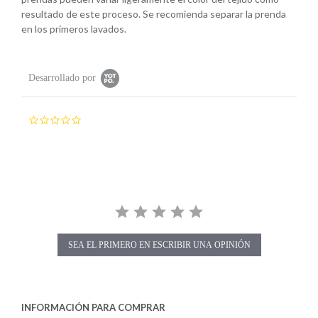
resultado de este proceso. Se recomienda separar la prenda
en los primeros lavados.
Desarrollado por
0
.
0
s
t
a
r
r
a
t
i
SEA EL PRIMERO EN ESCRIBIR UNA OPINIÓN
n
g
INFORMACIÓN PARA COMPRAR