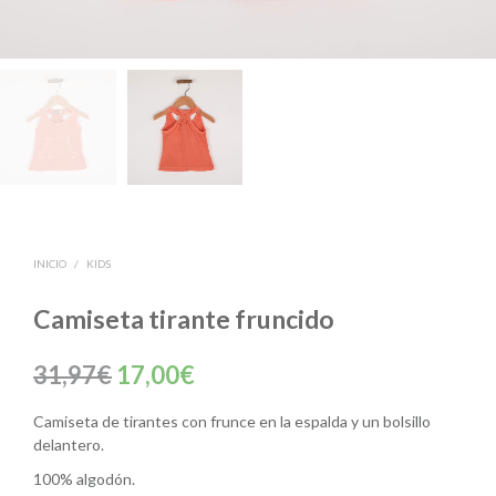
INICIO
/
KIDS
Camiseta tirante fruncido
El
El
31,97
€
17,00
€
precio
precio
Camiseta de tirantes con frunce en la espalda y un bolsillo
original
actual
delantero.
era:
es:
100% algodón.