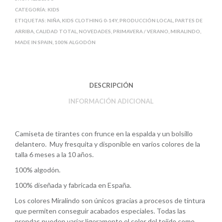
A
o
r
CATEGORÍA:
KIDS
p
o
t
ETIQUETAS:
NIÑA
,
KIDS CLOTHING 0-14Y
,
PRODUCCIÓN LOCAL
,
PARTES DE
p
k
i
ARRIBA
,
CALIDAD TOTAL
,
NOVEDADES
,
PRIMAVERA / VERANO
,
MIRALINDO
,
r
MADE IN SPAIN
,
100% ALGODÓN
DESCRIPCIÓN
INFORMACIÓN ADICIONAL
Camiseta de tirantes con frunce en la espalda y un bolsillo
delantero.
Muy fresquita y disponible en varios colores de la
talla 6 meses a la 10 años.
100% algodón.
100% diseñada y fabricada en España.
Los colores Miralindo son únicos gracias a procesos de tintura
que permiten conseguir acabados especiales. Todas las
prendas pueden variar ligeramente el color del tejido como