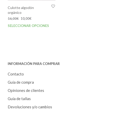
Culotte algodón
orgánico
El
El
16,00
€
10,00
€
precio
precio
SELECCIONAR OPCIONES
Este
original
actual
producto
era:
es:
tiene
16,00€.
10,00€.
múltiples
variantes.
Las
opciones
INFORMACIÓN PARA COMPRAR
se
pueden
Contacto
elegir
en
Guía de compra
la
Opiniones de clientes
página
de
Guía de tallas
producto
Devoluciones y/o cambios