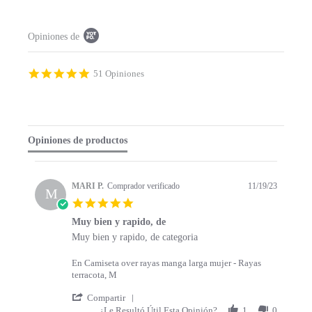
P
Opiniones de
o
p
u
p
4
51 Opiniones
c
.
o
9
n
s
t
t
e
a
Opiniones de productos
n
r
t
r
s
a
t
t
MARI P.
Comprador verificado
11/19/23
a
M
i
5
r
n
.
t
g
Muy bien y rapido, de
0
s
R
r
Muy bien y rapido, de categoria
s
e
e
t
v
v
a
En Camiseta over rayas manga larga mujer - Rayas
i
i
r
terracota, M
e
e
r
w
w
'
a
Compartir
b
s
S
t
¿Le Resultó Útil Esta Opinión?
1
0