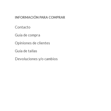
opciones
se
pueden
INFORMACIÓN PARA COMPRAR
elegir
en
Contacto
la
Guía de compra
página
de
Opiniones de clientes
producto
Guía de tallas
Devoluciones y/o cambios