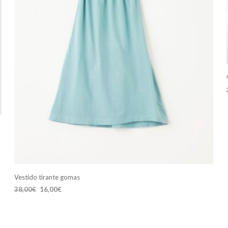
Vestido tirante gomas
El
El
38,00
€
16,00
€
precio
precio
SELECCIONAR OPCIONES
Este
original
actual
producto
era:
es:
38,00€.
16,00€.