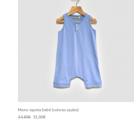
Mono tapeta bebé (colores azules)
El
El
34,80
€
15,00
€
precio
precio
SELECCIONAR OPCIONES
Este
original
actual
producto
era:
es: