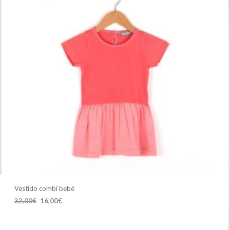
Vestido combi bebé
El
El
32,00
€
16,00
€
precio
precio
SELECCIONAR OPCIONES
Este
original
actual
producto
era:
es: