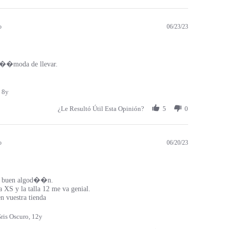
o
06/23/23
c��moda de llevar.
 8y
¿Le Resultó Útil Esta Opinión?
5
0
o
06/20/23
 buen algod��n.
a XS y la talla 12 me va genial.
 vuestra tienda
ris Oscuro, 12y