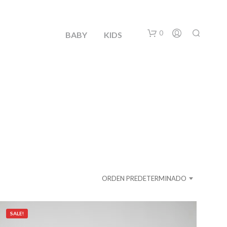
0
BABY
KIDS
N
O
H
ORDEN PREDETERMINADO
A
Y
P
R
SALE!
O