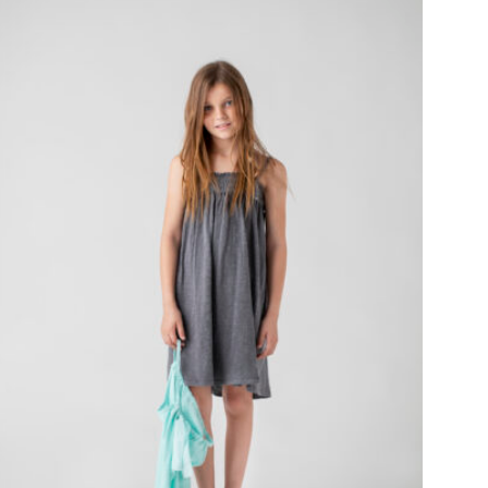
D
U
C
T
O
S
E
N
E
L
C
A
R
R
I
T
O
.