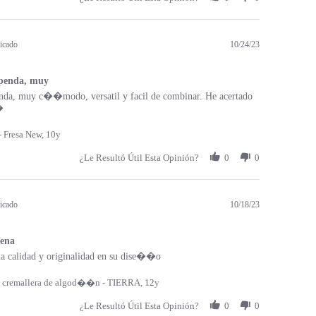
icado
10/24/23
upenda, muy
enda, muy c��modo, versatil y facil de combinar. He acertado
�
 Fresa New, 10y
¿Le Resultó Útil Esta Opinión?
0
0
icado
10/18/23
ena
a calidad y originalidad en su dise��o
 cremallera de algod��n - TIERRA, 12y
¿Le Resultó Útil Esta Opinión?
0
0