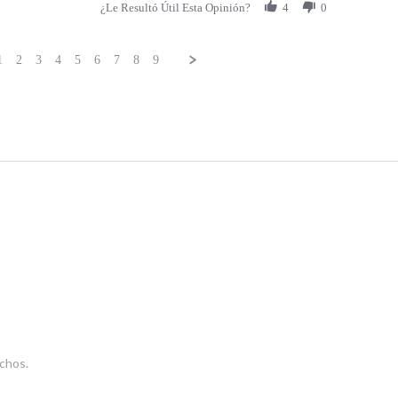
¿Le Resultó Útil Esta Opinión?
4
0
1
2
3
4
5
6
7
8
9
chos.