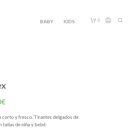
0
BABY
KIDS
ex
N
El
O
0
€
H
o
precio
A
 corto y fresco. Tirantes delgados de
Y
nal
actual
P
n tallas de niña y bebé.
R
es:
O