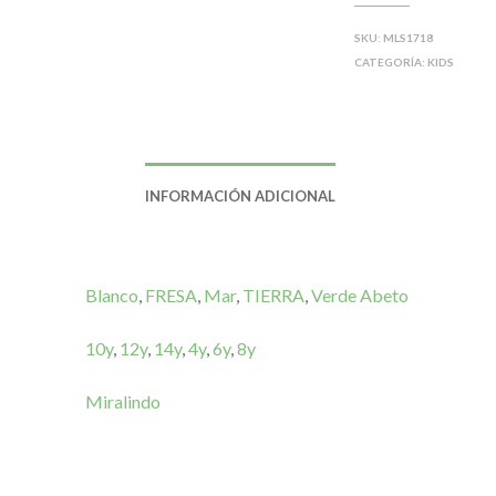
t
e
s
b
SKU:
MLS1718
A
o
CATEGORÍA:
KIDS
p
o
p
k
INFORMACIÓN ADICIONAL
Blanco
,
FRESA
,
Mar
,
TIERRA
,
Verde Abeto
10y
,
12y
,
14y
,
4y
,
6y
,
8y
Miralindo