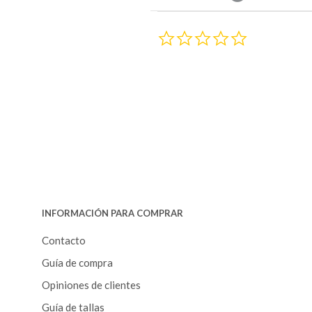
0
.
0
s
t
a
r
r
a
t
i
n
g
INFORMACIÓN PARA COMPRAR
Contacto
Guía de compra
Opiniones de clientes
Guía de tallas