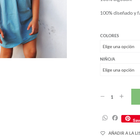
31,5
100% diseñado y f
COLORES
NIÑO/A
W
F
Sav
h
a
a
c
AÑADIR A LA L