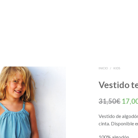
INICIO
/
KIDS
Vestido t
El
31,50
€
17,0
preci
Vestido de algodón
origi
cinta. Disponible e
era:
100% algodón.