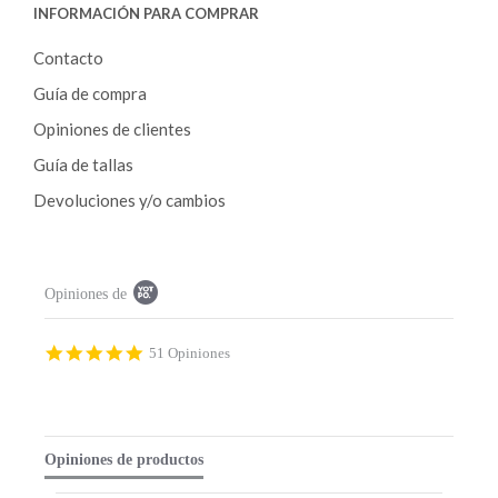
INFORMACIÓN PARA COMPRAR
Contacto
Guía de compra
Opiniones de clientes
Guía de tallas
Devoluciones y/o cambios
P
Opiniones de
o
p
u
p
4
51 Opiniones
c
.
o
9
n
s
t
t
e
a
Opiniones de productos
n
r
t
r