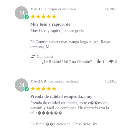
s
a
t
t
MARI P.
Comprador verificado
11/19/23
a
M
i
5
r
n
.
t
g
Muy bien y rapido, de
0
s
R
r
Muy bien y rapido, de categoria
s
e
e
t
v
v
a
En Camiseta over rayas manga larga mujer - Rayas
i
i
r
terracota, M
e
e
r
w
w
'
a
Compartir
b
s
S
t
¿Le Resultó Útil Esta Opinión?
1
0
y
t
h
i
M
a
a
n
A
t
r
g
R
i
e
MARIA D.
Comprador verificado
10/24/23
M
I
n
R
5
P
g
e
.
.
M
v
Prenda de calidad estupenda, muy
0
o
u
i
R
r
Prenda de calidad estupenda, muy c��modo,
s
n
y
e
e
e
versatil y facil de combinar. He acertado con la
t
1
b
w
v
v
talla������
a
9
i
b
i
i
r
N
e
y
e
e
r
En Pantal��n campana - Fresa New, 10y
o
n
M
w
w
a
v
y
A