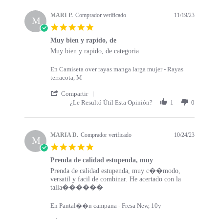
s
a
t
t
MARI P.
Comprador verificado
11/19/23
a
M
i
5
r
n
.
t
g
Muy bien y rapido, de
0
s
R
r
Muy bien y rapido, de categoria
s
e
e
t
v
v
a
En Camiseta over rayas manga larga mujer - Rayas
i
i
r
terracota, M
e
e
r
w
w
'
a
Compartir
b
s
S
t
¿Le Resultó Útil Esta Opinión?
1
0
y
t
h
i
M
a
a
n
A
t
r
g
R
i
e
MARIA D.
Comprador verificado
10/24/23
M
I
n
R
5
P
g
e
.
.
M
v
Prenda de calidad estupenda, muy
0
o
u
i
R
r
Prenda de calidad estupenda, muy c��modo,
s
n
y
e
e
e
versatil y facil de combinar. He acertado con la
t
1
b
w
v
v
talla������
a
9
i
b
i
i
r
N
e
y
e
e
r
En Pantal��n campana - Fresa New, 10y
o
n
M
w
w
a
v
y
A