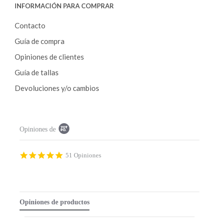
INFORMACIÓN PARA COMPRAR
Contacto
Guía de compra
Opiniones de clientes
Guía de tallas
Devoluciones y/o cambios
P
Opiniones de
o
p
u
p
4
51 Opiniones
c
.
o
9
n
s
t
t
e
a
Opiniones de productos
n
r
t
r