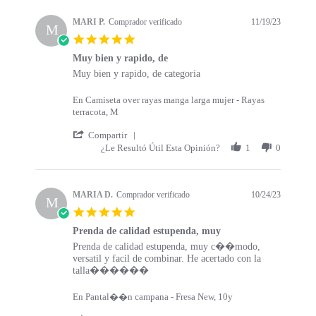
s
a
t
t
MARI P.
Comprador verificado
11/19/23
a
M
i
5
r
n
.
t
g
Muy bien y rapido, de
0
s
R
r
Muy bien y rapido, de categoria
s
e
e
t
v
v
a
En Camiseta over rayas manga larga mujer - Rayas
i
i
r
terracota, M
e
e
r
w
w
'
a
Compartir
b
s
S
t
¿Le Resultó Útil Esta Opinión?
1
0
y
t
h
i
M
a
a
n
A
t
r
g
R
i
e
MARIA D.
Comprador verificado
10/24/23
M
I
n
R
5
P
g
e
.
.
M
v
Prenda de calidad estupenda, muy
0
o
u
i
R
r
Prenda de calidad estupenda, muy c��modo,
s
n
y
e
e
e
versatil y facil de combinar. He acertado con la
t
1
b
w
v
v
talla������
a
9
i
b
i
i
r
N
e
y
e
e
r
En Pantal��n campana - Fresa New, 10y
o
n
M
w
w
a
v
y
A