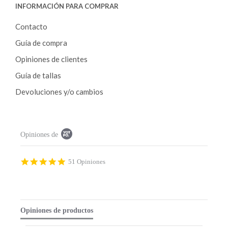
INFORMACIÓN PARA COMPRAR
Contacto
Guía de compra
Opiniones de clientes
Guía de tallas
Devoluciones y/o cambios
P
Opiniones de
o
p
u
p
4
51 Opiniones
c
.
o
9
n
s
t
t
e
a
Opiniones de productos
n
r
t
r