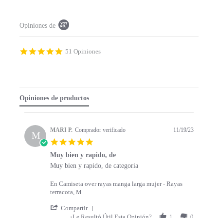
P
Opiniones de
o
p
u
p
4
51 Opiniones
c
.
o
9
n
s
t
t
e
a
Opiniones de productos
n
r
t
r
s
a
t
t
MARI P.
Comprador verificado
11/19/23
a
M
i
5
r
n
.
t
g
Muy bien y rapido, de
0
s
R
r
Muy bien y rapido, de categoria
s
e
e
t
v
v
a
En Camiseta over rayas manga larga mujer - Rayas
i
i
r
terracota, M
e
e
r
w
w
'
a
Compartir
b
s
S
t
¿Le Resultó Útil Esta Opinión?
1
0