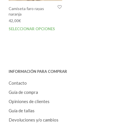
Camiseta faro rayas
naranja
42,00
€
SELECCIONAR OPCIONES
Este
producto
tiene
múltiples
variantes.
Las
opciones
INFORMACIÓN PARA COMPRAR
se
pueden
Contacto
elegir
en
Guía de compra
la
Opiniones de clientes
página
de
Guía de tallas
producto
Devoluciones y/o cambios