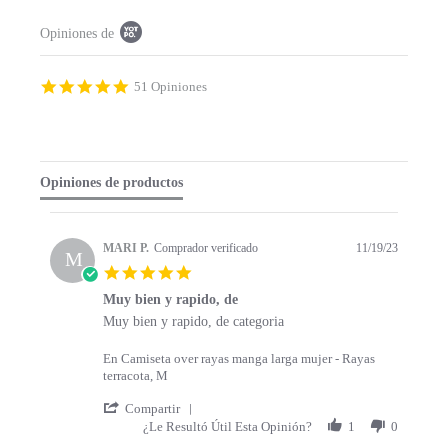
P
Opiniones de
o
p
u
p
4
51 Opiniones
c
.
o
9
n
s
t
t
e
a
Opiniones de productos
n
r
t
r
s
a
t
t
MARI P.
Comprador verificado
11/19/23
a
M
i
5
r
n
.
t
g
Muy bien y rapido, de
0
s
R
r
Muy bien y rapido, de categoria
s
e
e
t
v
v
a
En Camiseta over rayas manga larga mujer - Rayas
i
i
r
terracota, M
e
e
r
w
w
'
a
Compartir
b
s
S
t
¿Le Resultó Útil Esta Opinión?
1
0
y
t
h
i