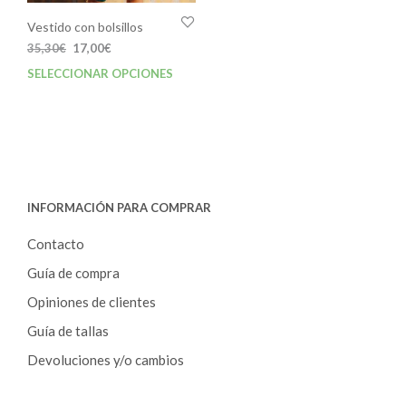
Vestido con bolsillos
El
El
35,30
€
17,00
€
precio
precio
SELECCIONAR OPCIONES
Este
original
actual
producto
era:
es:
tiene
35,30€.
17,00€.
múltiples
variantes.
Las
opciones
INFORMACIÓN PARA COMPRAR
se
pueden
Contacto
elegir
en
Guía de compra
la
Opiniones de clientes
página
de
Guía de tallas
producto
Devoluciones y/o cambios