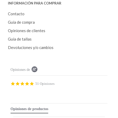
INFORMACIÓN PARA COMPRAR
Contacto
Guía de compra
Opiniones de clientes
Guía de tallas
Devoluciones y/o cambios
P
Opiniones de
o
p
u
p
4
51 Opiniones
c
.
o
9
n
s
t
t
e
a
Opiniones de productos
n
r
t
r