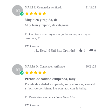
s
a
t
t
MARI P.
Comprador verificado
11/19/23
a
M
i
5
r
n
.
t
g
Muy bien y rapido, de
0
s
R
r
Muy bien y rapido, de categoria
s
e
e
t
v
v
a
En Camiseta over rayas manga larga mujer - Rayas
i
i
r
terracota, M
e
e
r
w
w
'
a
Compartir
b
s
S
t
¿Le Resultó Útil Esta Opinión?
1
0
y
t
h
i
M
a
a
n
A
t
r
g
R
i
e
MARIA D.
Comprador verificado
10/24/23
M
I
n
R
5
P
g
e
.
.
M
v
Prenda de calidad estupenda, muy
0
o
u
i
R
r
Prenda de calidad estupenda, muy cómodo, versatil
s
n
y
e
e
e
y facil de combinar. He acertado con la talla¡¡¡
t
1
b
w
v
v
a
9
i
b
i
i
r
En Pantalón campana - Fresa New, 10y
N
e
y
e
e
r
o
n
M
w
w
'
a
Compartir
v
y
A