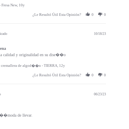
 Fresa New, 10y
¿Le Resultó Útil Esta Opinión?
0
0
icado
10/18/23
ena
a calidad y originalidad en su dise��o
 cremallera de algod��n - TIERRA, 12y
¿Le Resultó Útil Esta Opinión?
0
0
o
06/23/23
c��moda de llevar.