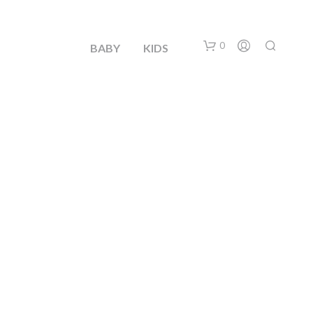
0
BABY
KIDS
N
O
H
A
Y
P
R
O