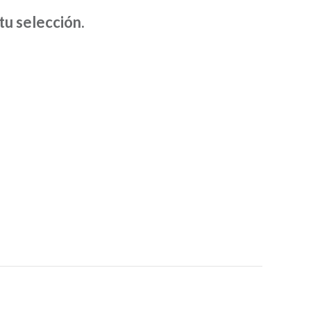
D
u selección.
U
C
T
O
S
E
N
E
L
C
A
R
R
I
T
O
.