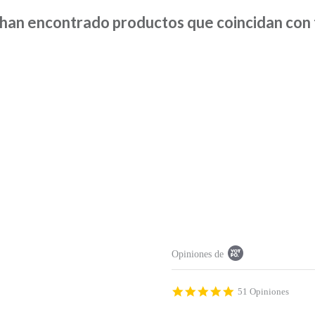
han encontrado productos que coincidan con t
P
Opiniones de
o
p
u
p
4
51 Opiniones
c
.
o
9