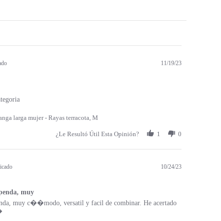
ado
11/19/23
tegoria
nga larga mujer - Rayas terracota, M
¿Le Resultó Útil Esta Opinión?
1
0
icado
10/24/23
upenda, muy
enda, muy c��modo, versatil y facil de combinar. He acertado
�