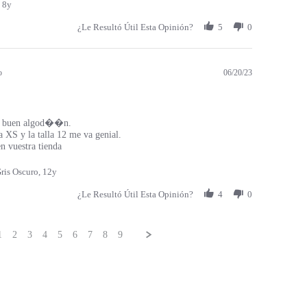
 8y
¿Le Resultó Útil Esta Opinión?
5
0
o
06/20/23
 buen algod��n.
a XS y la talla 12 me va genial.
 vuestra tienda
ris Oscuro, 12y
¿Le Resultó Útil Esta Opinión?
4
0
1
2
3
4
5
6
7
8
9