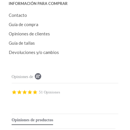
INFORMACIÓN PARA COMPRAR
Contacto
Guía de compra
Opiniones de clientes
Guía de tallas
Devoluciones y/o cambios
P
Opiniones de
o
p
u
p
4
51 Opiniones
c
.
o
9
n
s
t
t
e
a
Opiniones de productos
n
r
t
r