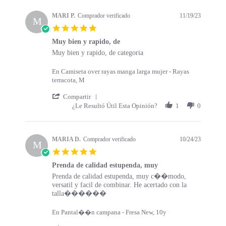
s
a
t
t
MARI P.
Comprador verificado
11/19/23
a
M
i
5
r
n
.
t
g
Muy bien y rapido, de
0
s
R
r
Muy bien y rapido, de categoria
s
e
e
t
v
v
a
En Camiseta over rayas manga larga mujer - Rayas
i
i
r
terracota, M
e
e
r
w
w
'
a
Compartir
b
s
S
t
¿Le Resultó Útil Esta Opinión?
1
0
y
t
h
i
M
a
a
n
A
t
r
g
R
i
e
MARIA D.
Comprador verificado
10/24/23
M
I
n
R
5
P
g
e
.
.
M
v
Prenda de calidad estupenda, muy
0
o
u
i
R
r
Prenda de calidad estupenda, muy c��modo,
s
n
y
e
e
e
versatil y facil de combinar. He acertado con la
t
1
b
w
v
v
talla������
a
9
i
b
i
i
r
N
e
y
e
e
r
En Pantal��n campana - Fresa New, 10y
o
n
M
w
w
a
v
y
A