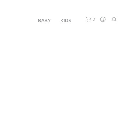
0
BABY
KIDS
N
O
H
A
Y
P
R
O