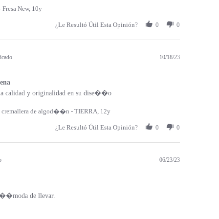
 Fresa New, 10y
¿Le Resultó Útil Esta Opinión?
0
0
icado
10/18/23
ena
a calidad y originalidad en su dise��o
 cremallera de algod��n - TIERRA, 12y
¿Le Resultó Útil Esta Opinión?
0
0
o
06/23/23
c��moda de llevar.