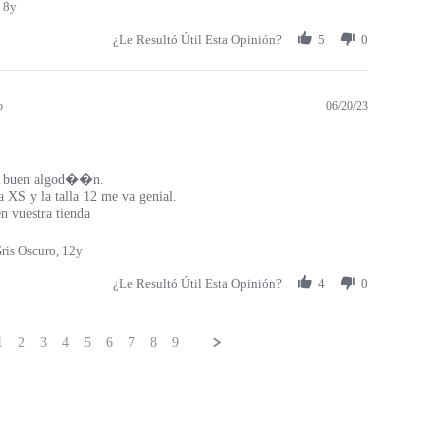
 8y
¿Le Resultó Útil Esta Opinión?
5
0
o
06/20/23
 buen algod��n.
a XS y la talla 12 me va genial.
 vuestra tienda
ris Oscuro, 12y
¿Le Resultó Útil Esta Opinión?
4
0
1
2
3
4
5
6
7
8
9