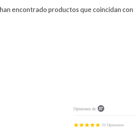
han encontrado productos que coincidan con t
P
Opiniones de
o
p
u
p
4
51 Opiniones
c
.
o
9