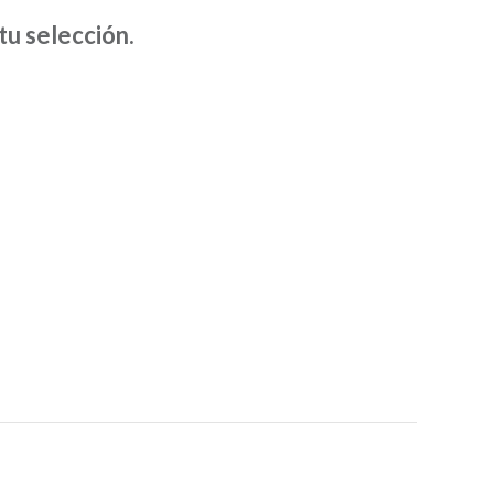
D
u selección.
U
C
T
O
S
E
N
E
L
C
A
R
R
I
T
O
.