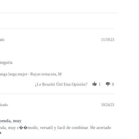
ado
11/19/23
tegoria
nga larga mujer - Rayas terracota, M
¿Le Resultó Útil Esta Opinión?
1
0
icado
10/24/23
upenda, muy
enda, muy c��modo, versatil y facil de combinar. He acertado
�