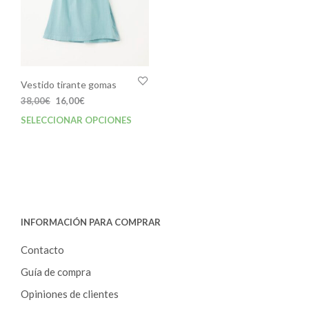
Vestido tirante gomas
El
El
38,00
€
16,00
€
precio
precio
SELECCIONAR OPCIONES
Este
original
actual
producto
era:
es:
tiene
38,00€.
16,00€.
múltiples
variantes.
Las
opciones
INFORMACIÓN PARA COMPRAR
se
pueden
Contacto
elegir
en
Guía de compra
la
Opiniones de clientes
página