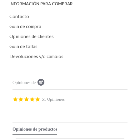
INFORMACIÓN PARA COMPRAR
Contacto
Guía de compra
Opiniones de clientes
Guía de tallas
Devoluciones y/o cambios
P
Opiniones de
o
p
u
p
4
51 Opiniones
c
.
o
9
n
s
t
t
e
a
Opiniones de productos
n
r
t
r