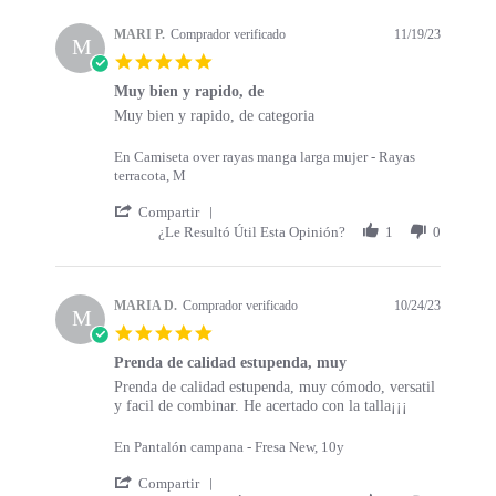
s
a
t
t
MARI P.
Comprador verificado
11/19/23
a
M
i
5
r
n
.
t
g
Muy bien y rapido, de
0
s
R
r
Muy bien y rapido, de categoria
s
e
e
t
v
v
a
En Camiseta over rayas manga larga mujer - Rayas
i
i
r
terracota, M
e
e
r
w
w
'
a
Compartir
b
s
S
t
¿Le Resultó Útil Esta Opinión?
1
0
y
t
h
i
M
a
a
n
A
t
r
g
R
i
e
MARIA D.
Comprador verificado
10/24/23
M
I
n
R
5
P
g
e
.
.
M
v
Prenda de calidad estupenda, muy
0
o
u
i
R
r
Prenda de calidad estupenda, muy cómodo, versatil
s
n
y
e
e
e
y facil de combinar. He acertado con la talla¡¡¡
t
1
b
w
v
v
a
9
i
b
i
i
r
En Pantalón campana - Fresa New, 10y
N
e
y
e
e
r
o
n
M
w
w
'
a
Compartir
v
y
A