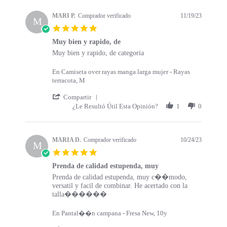
s
a
t
t
MARI P.
Comprador verificado
11/19/23
a
M
i
5
r
n
.
t
g
Muy bien y rapido, de
0
s
R
r
Muy bien y rapido, de categoria
s
e
e
t
v
v
a
En Camiseta over rayas manga larga mujer - Rayas
i
i
r
terracota, M
e
e
r
w
w
'
a
Compartir
b
s
S
t
¿Le Resultó Útil Esta Opinión?
1
0
y
t
h
i
M
a
a
n
A
t
r
g
R
i
e
MARIA D.
Comprador verificado
10/24/23
M
I
n
R
5
P
g
e
.
.
M
v
Prenda de calidad estupenda, muy
0
o
u
i
R
r
Prenda de calidad estupenda, muy c��modo,
s
n
y
e
e
e
versatil y facil de combinar. He acertado con la
t
1
b
w
v
v
talla������
a
9
i
b
i
i
r
N
e
y
e
e
r
En Pantal��n campana - Fresa New, 10y
o
n
M
w
w
a
v
y
A