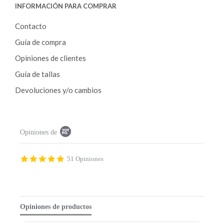
INFORMACIÓN PARA COMPRAR
Contacto
Guía de compra
Opiniones de clientes
Guía de tallas
Devoluciones y/o cambios
P
Opiniones de
o
p
u
p
4
51 Opiniones
c
.
o
9
n
s
t
t
e
a
Opiniones de productos
n
r
t
r