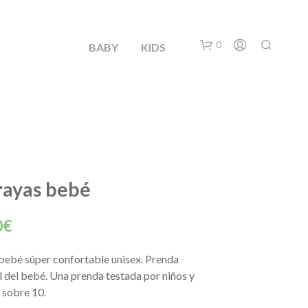
0
BABY
KIDS
rayas bebé
N
El
O
0
€
H
o
precio
A
bebé súper confortable unisex.
Prenda
Y
nal
actual
P
l del bebé.
Una prenda testada por niños y
R
es:
 sobre 10.
O