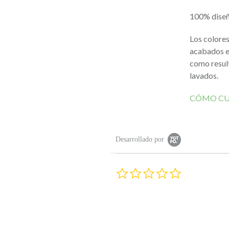
100% diseñ
Los colores
acabados es
como result
lavados.
CÓMO CU
Desarrollado por
0
.
0
s
t
a
r