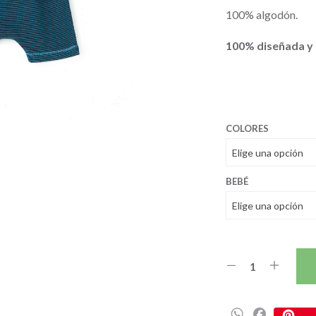
25,0
100% algodón.
100% diseñada y 
COLORES
BEBÉ
W
F