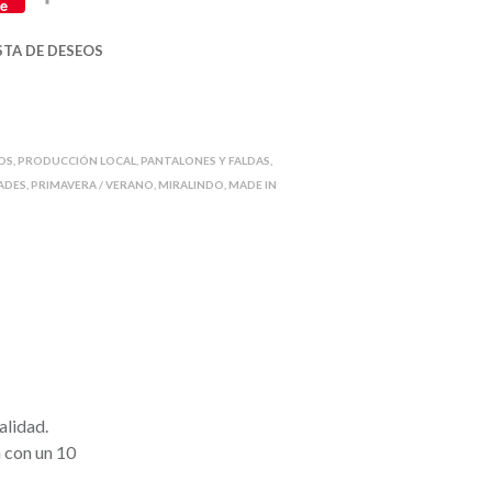
e
o
m
ISTA DE DESEOS
p
a
r
t
OS
,
PRODUCCIÓN LOCAL
,
PANTALONES Y FALDAS
,
i
ADES
,
PRIMAVERA / VERANO
,
MIRALINDO
,
MADE IN
r
alidad.
a con un 10