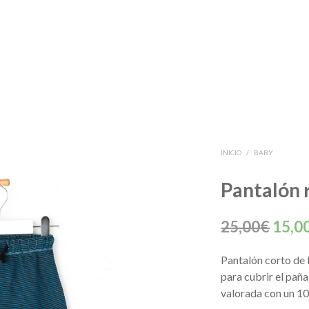
INICIO
/
BABY
Pantalón 
El
25,00
€
15,0
preci
Pantalón corto de 
origi
para cubrir el paña
era:
valorada con un 10