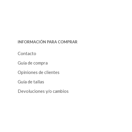
r
a
t
i
n
g
INFORMACIÓN PARA COMPRAR
Contacto
Guía de compra
Opiniones de clientes
Guía de tallas
Devoluciones y/o cambios