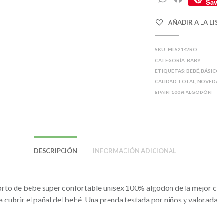
Sav
h
a
a
c
AÑADIR A LA L
t
e
s
b
SKU:
MLS2142RO
A
o
CATEGORÍA:
BABY
p
o
ETIQUETAS:
BEBÉ
,
BÁSIC
p
k
CALIDAD TOTAL
,
NOVED
SPAIN
,
100% ALGODÓN
DESCRIPCIÓN
INFORMACIÓN ADICIONAL
orto de bebé súper confortable unisex 100% algodón de la mejor c
 cubrir el pañal del bebé. Una prenda testada por niños y valorad