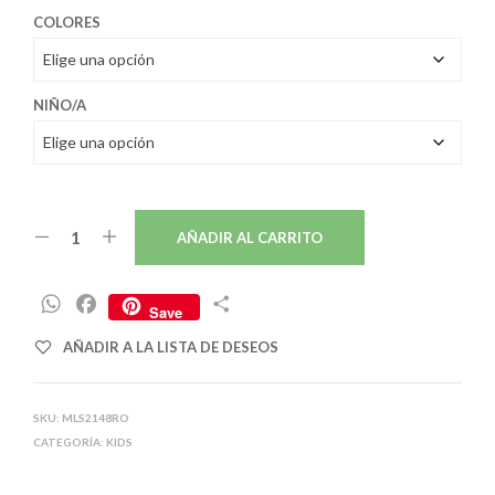
COLORES
NIÑO/A
AÑADIR AL CARRITO
W
F
C
Save
h
a
o
AÑADIR A LA LISTA DE DESEOS
a
c
m
t
e
p
s
b
a
SKU:
MLS2148RO
A
o
r
CATEGORÍA:
KIDS
p
o
t
p
k
i