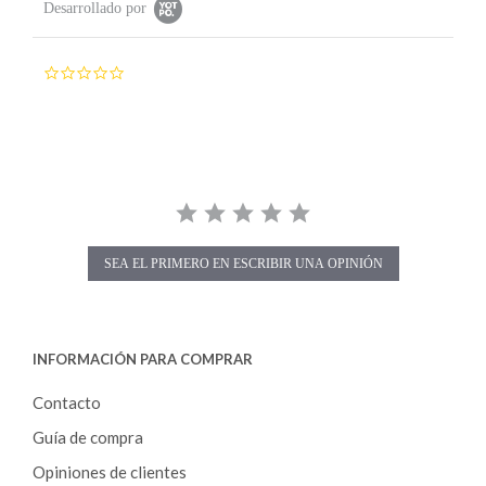
Desarrollado por
0
.
0
s
t
a
r
r
a
t
i
SEA EL PRIMERO EN ESCRIBIR UNA OPINIÓN
n
g
INFORMACIÓN PARA COMPRAR
Contacto
Guía de compra
Opiniones de clientes