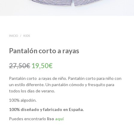
INICIO
/
KIDS
Pantalón corto a rayas
El
El
27,50
€
19,50
€
precio
precio
Pantalón corto a rayas de niño. Pantalón corto para niño con
original
actual
un estilo diferente.
Un pantalón cómodo y fresquito para
todos los días de verano.
era:
es:
100% algodón.
27,50€.
19,50€.
100% diseñado y fabricado en España.
Puedes encontrarlo
liso
aquí