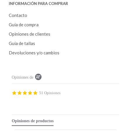
INFORMACIÓN PARA COMPRAR
Contacto
Guía de compra
Opiniones de clientes
Guía de tallas
Devoluciones y/o cambios
P
Opiniones de
o
p
u
p
4
51 Opiniones
c
.
o
9
n
s
t
t
e
a
Opiniones de productos
n
r
t
r