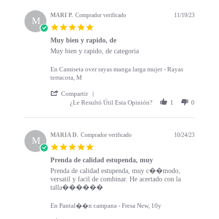
s
a
t
t
MARI P.
Comprador verificado
11/19/23
a
M
i
5
r
n
.
t
g
Muy bien y rapido, de
0
s
R
r
Muy bien y rapido, de categoria
s
e
e
t
v
v
a
En Camiseta over rayas manga larga mujer - Rayas
i
i
r
terracota, M
e
e
r
w
w
'
a
Compartir
b
s
S
t
¿Le Resultó Útil Esta Opinión?
1
0
y
t
h
i
M
a
a
n
A
t
r
g
R
i
e
MARIA D.
Comprador verificado
10/24/23
M
I
n
R
5
P
g
e
.
.
M
v
Prenda de calidad estupenda, muy
0
o
u
i
R
r
Prenda de calidad estupenda, muy c��modo,
s
n
y
e
e
e
versatil y facil de combinar. He acertado con la
t
1
b
w
v
v
talla������
a
9
i
b
i
i
r
N
e
y
e
e
r
En Pantal��n campana - Fresa New, 10y
o
n
M
w
w
a
v
y
A