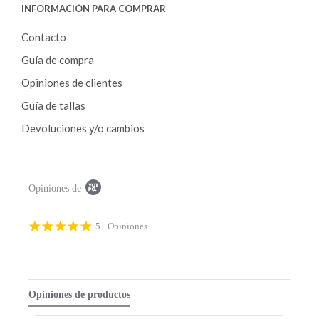
INFORMACIÓN PARA COMPRAR
Contacto
Guía de compra
Opiniones de clientes
Guía de tallas
Devoluciones y/o cambios
P
Opiniones de
o
p
u
p
4
51 Opiniones
c
.
o
9
n
s
t
t
e
a
Opiniones de productos
n
r
t
r