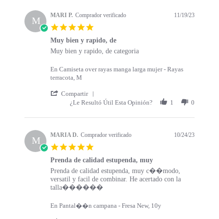
s
a
t
t
MARI P.
Comprador verificado
11/19/23
a
M
i
5
r
n
.
t
g
Muy bien y rapido, de
0
s
R
r
Muy bien y rapido, de categoria
s
e
e
t
v
v
a
En Camiseta over rayas manga larga mujer - Rayas
i
i
r
terracota, M
e
e
r
w
w
'
a
Compartir
b
s
S
t
¿Le Resultó Útil Esta Opinión?
1
0
y
t
h
i
M
a
a
n
A
t
r
g
R
i
e
MARIA D.
Comprador verificado
10/24/23
M
I
n
R
5
P
g
e
.
.
M
v
Prenda de calidad estupenda, muy
0
o
u
i
R
r
Prenda de calidad estupenda, muy c��modo,
s
n
y
e
e
e
versatil y facil de combinar. He acertado con la
t
1
b
w
v
v
talla������
a
9
i
b
i
i
r
N
e
y
e
e
r
En Pantal��n campana - Fresa New, 10y
o
n
M
w
w
a
v
y
A