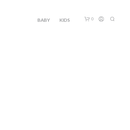
0
BABY
KIDS
N
O
H
A
Y
P
R
O