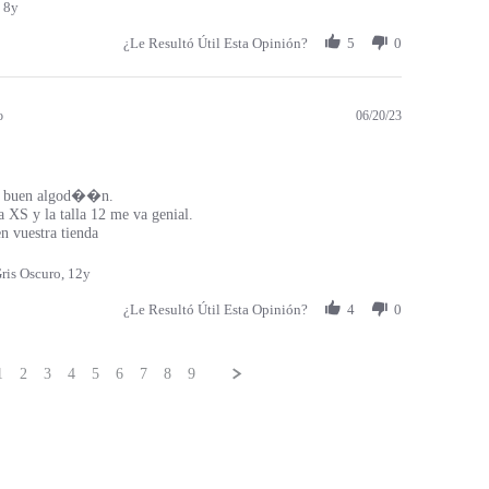
 8y
¿Le Resultó Útil Esta Opinión?
5
0
o
06/20/23
 buen algod��n.
a XS y la talla 12 me va genial.
 vuestra tienda
ris Oscuro, 12y
¿Le Resultó Útil Esta Opinión?
4
0
1
2
3
4
5
6
7
8
9