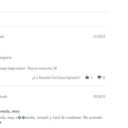
ado
11/19/23
tegoria
nga larga mujer - Rayas terracota, M
¿Le Resultó Útil Esta Opinión?
1
0
icado
10/24/23
upenda, muy
enda, muy c��modo, versatil y facil de combinar. He acertado
�