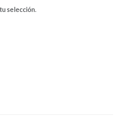
D
u selección.
U
C
T
O
S
E
N
E
L
C
A
R
R
I
T
O
.