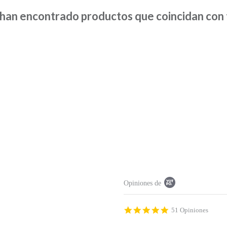
han encontrado productos que coincidan con t
P
Opiniones de
o
p
u
p
4
51 Opiniones
c
.
o
9