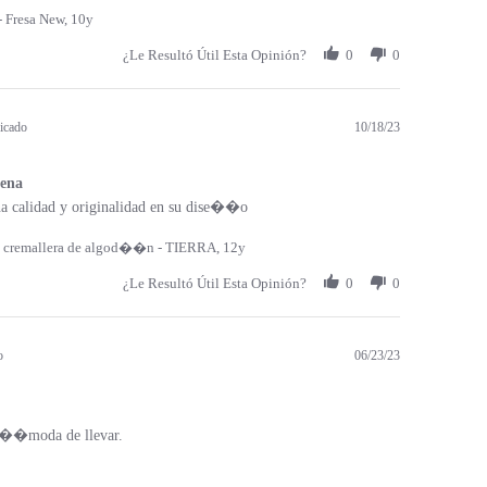
 Fresa New, 10y
¿Le Resultó Útil Esta Opinión?
0
0
icado
10/18/23
ena
a calidad y originalidad en su dise��o
 cremallera de algod��n - TIERRA, 12y
¿Le Resultó Útil Esta Opinión?
0
0
o
06/23/23
c��moda de llevar.