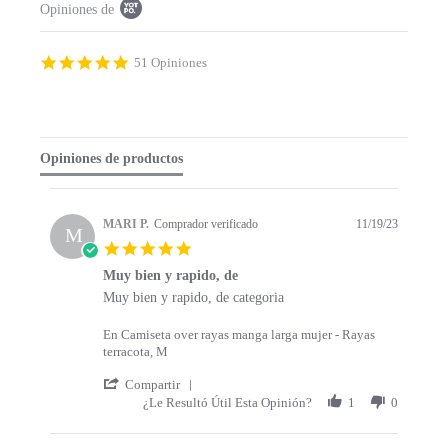
Opiniones de
o
p
u
p
4
51 Opiniones
c
.
o
9
n
s
t
t
e
a
Opiniones de productos
n
r
t
r
s
a
t
t
MARI P.
Comprador verificado
11/19/23
a
M
i
5
r
n
.
t
g
Muy bien y rapido, de
0
s
R
r
Muy bien y rapido, de categoria
s
e
e
t
v
v
a
En Camiseta over rayas manga larga mujer - Rayas
i
i
r
terracota, M
e
e
r
w
w
'
a
Compartir
b
s
S
t
¿Le Resultó Útil Esta Opinión?
1
0
y
t
h
i
M
a
a
n