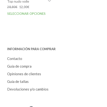
de
Top nudo voile
prod
El
El
28,80
€
12,00
€
precio
precio
SELECCIONAR OPCIONES
Este
original
actual
producto
era:
es:
tiene
28,80€.
12,00€.
múltiples
variantes.
Las
opciones
INFORMACIÓN PARA COMPRAR
se
pueden
Contacto
elegir
en
Guía de compra
la
Opiniones de clientes
página
de
Guía de tallas
producto
Devoluciones y/o cambios
P