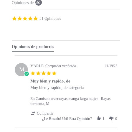
Opiniones de
o
p
u
p
4
51 Opiniones
c
.
o
9
n
s
t
t
e
a
Opiniones de productos
n
r
t
r
s
a
t
t
MARI P.
Comprador verificado
11/19/23
a
M
i
5
r
n
.
t
g
Muy bien y rapido, de
0
s
R
r
Muy bien y rapido, de categoria
s
e
e
t
v
v
a
En Camiseta over rayas manga larga mujer - Rayas
i
i
r
terracota, M
e
e
r
w
w
'
a
Compartir
b
s
S
t
¿Le Resultó Útil Esta Opinión?
1
0
y
t
h
i
M
a
a
n