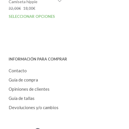
de
Camiseta hippie
prod
El
El
32,00
€
18,00
€
precio
precio
SELECCIONAR OPCIONES
Este
original
actual
producto
era:
es:
tiene
32,00€.
18,00€.
múltiples
variantes.
Las
opciones
INFORMACIÓN PARA COMPRAR
se
pueden
Contacto
elegir
en
Guía de compra
la
Opiniones de clientes
página
de
Guía de tallas
producto
Devoluciones y/o cambios
P