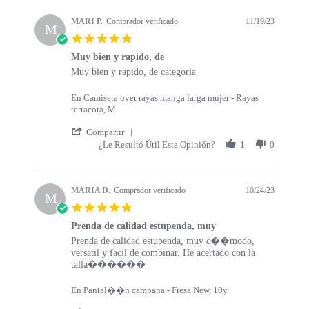
s
a
t
t
MARI P.
Comprador verificado
11/19/23
a
M
i
5
r
n
.
t
g
Muy bien y rapido, de
0
s
R
r
Muy bien y rapido, de categoria
s
e
e
t
v
v
a
En Camiseta over rayas manga larga mujer - Rayas
i
i
r
terracota, M
e
e
r
w
w
'
a
Compartir
b
s
S
t
¿Le Resultó Útil Esta Opinión?
1
0
y
t
h
i
M
a
a
n
A
t
r
g
R
i
e
MARIA D.
Comprador verificado
10/24/23
M
I
n
R
5
P
g
e
.
.
M
v
Prenda de calidad estupenda, muy
0
o
u
i
R
r
Prenda de calidad estupenda, muy c��modo,
s
n
y
e
e
e
versatil y facil de combinar. He acertado con la
t
1
b
w
v
v
talla������
a
9
i
b
i
i
r
N
e
y
e
e
r
En Pantal��n campana - Fresa New, 10y
o
n
M
w
w
a
v
y
A