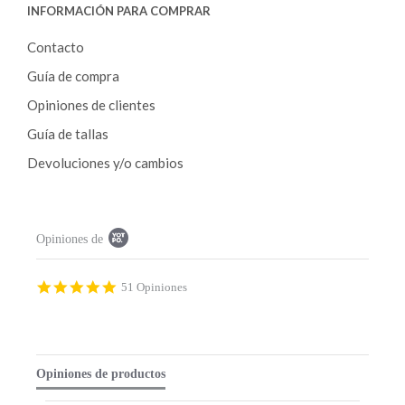
INFORMACIÓN PARA COMPRAR
Contacto
Guía de compra
Opiniones de clientes
Guía de tallas
Devoluciones y/o cambios
P
Opiniones de
o
p
u
p
4
51 Opiniones
c
.
o
9
n
s
t
t
e
a
Opiniones de productos
n
r
t
r