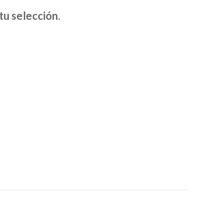
D
u selección.
U
C
T
O
S
E
N
E
L
C
A
R
R
I
T
O
.