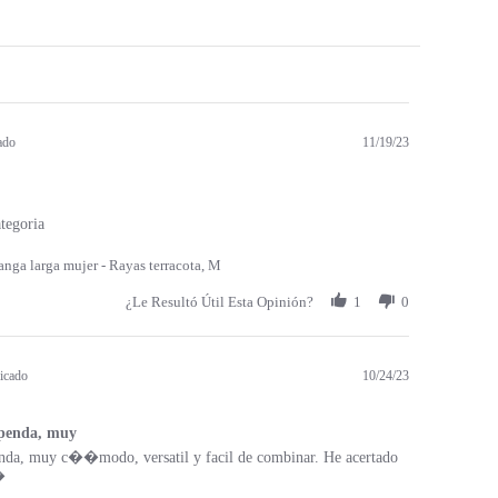
ado
11/19/23
tegoria
nga larga mujer - Rayas terracota, M
¿Le Resultó Útil Esta Opinión?
1
0
icado
10/24/23
upenda, muy
enda, muy c��modo, versatil y facil de combinar. He acertado
�