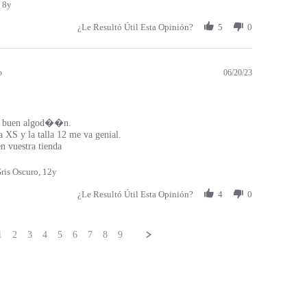
 8y
¿Le Resultó Útil Esta Opinión?
5
0
o
06/20/23
 buen algod��n.
a XS y la talla 12 me va genial.
 vuestra tienda
ris Oscuro, 12y
¿Le Resultó Útil Esta Opinión?
4
0
1
2
3
4
5
6
7
8
9