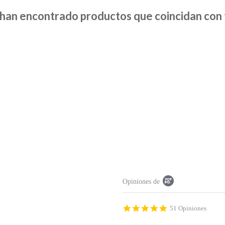
han encontrado productos que coincidan con t
P
Opiniones de
o
p
u
p
4
51 Opiniones
c
.
o
9