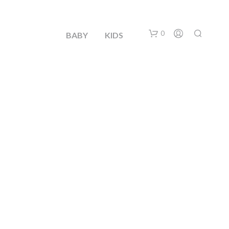
0
BABY
KIDS
N
O
H
A
Y
P
R
O