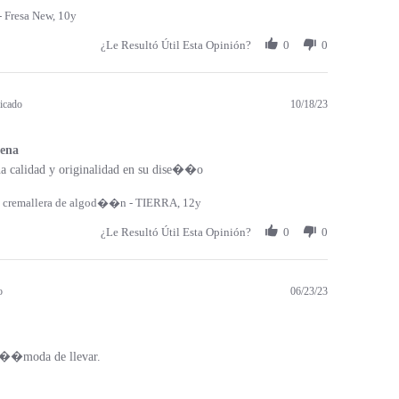
 Fresa New, 10y
¿Le Resultó Útil Esta Opinión?
0
0
icado
10/18/23
ena
a calidad y originalidad en su dise��o
 cremallera de algod��n - TIERRA, 12y
¿Le Resultó Útil Esta Opinión?
0
0
o
06/23/23
c��moda de llevar.