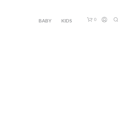
0
BABY
KIDS
N
O
H
A
Y
P
R
O