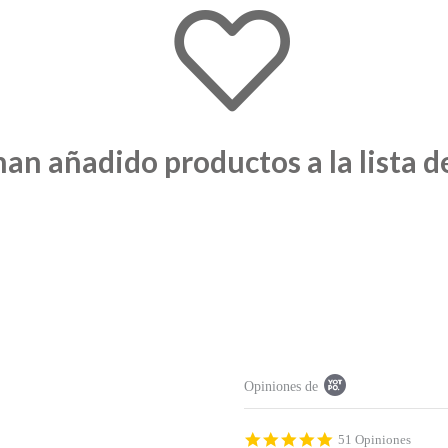
han añadido productos a la lista d
P
Opiniones de
o
p
u
p
4
51 Opiniones