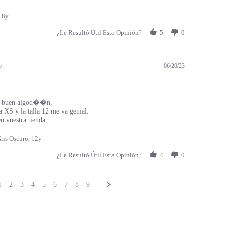
 8y
¿Le Resultó Útil Esta Opinión?
5
0
o
06/20/23
 buen algod��n.
a XS y la talla 12 me va genial.
 vuestra tienda
ris Oscuro, 12y
¿Le Resultó Útil Esta Opinión?
4
0
1
2
3
4
5
6
7
8
9