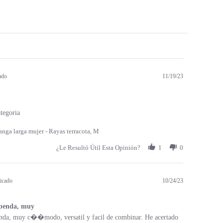
ado
11/19/23
tegoria
nga larga mujer - Rayas terracota, M
¿Le Resultó Útil Esta Opinión?
1
0
icado
10/24/23
upenda, muy
enda, muy c��modo, versatil y facil de combinar. He acertado