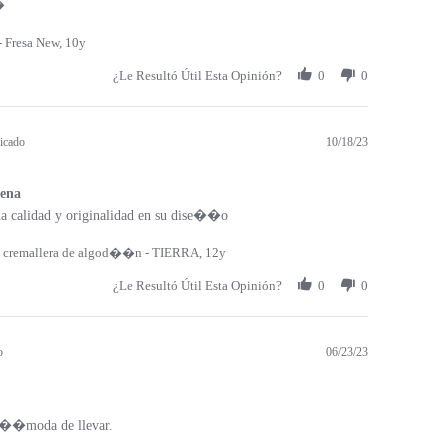
�
 Fresa New, 10y
¿Le Resultó Útil Esta Opinión?
0
0
icado
10/18/23
ena
a calidad y originalidad en su dise��o
 cremallera de algod��n - TIERRA, 12y
¿Le Resultó Útil Esta Opinión?
0
0
o
06/23/23
c��moda de llevar.