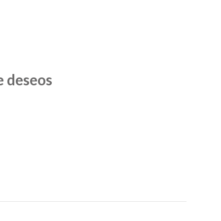
D
U
C
T
O
S
E
N
e deseos
E
L
C
A
R
R
I
T
O
.