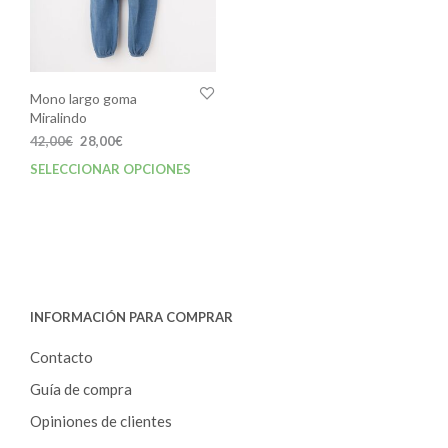
Mono largo goma
Miralindo
El
El
42,00
€
28,00
€
precio
precio
SELECCIONAR OPCIONES
Este
original
actual
producto
era:
es:
tiene
42,00€.
28,00€.
múltiples
variantes.
Las
opciones
INFORMACIÓN PARA COMPRAR
se
pueden
Contacto
elegir
en
Guía de compra
la
Opiniones de clientes
página
de