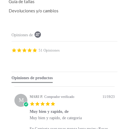
Guía de tallas
producto
Devoluciones y/o cambios
P
Opiniones de
o
p
u
p
4
51 Opiniones
c
.
o
9
n
s
t
t
e
a
Opiniones de productos
n
r
t
r
s
a
t
t
MARI P.
Comprador verificado
11/19/23
a
M
i
5
r
n
.
t
g
Muy bien y rapido, de
0
s
R
r
Muy bien y rapido, de categoria
s
e
e
t
v
v
a
En Camiseta over rayas manga larga mujer - Rayas