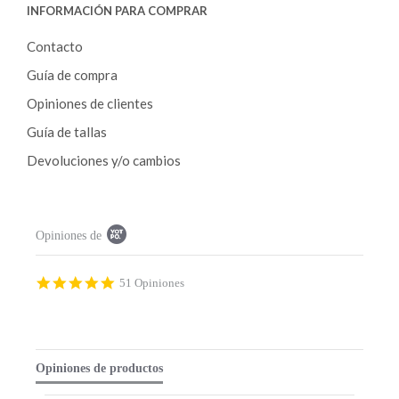
INFORMACIÓN PARA COMPRAR
Contacto
Guía de compra
Opiniones de clientes
Guía de tallas
Devoluciones y/o cambios
P
Opiniones de
o
p
u
p
4
51 Opiniones
c
.
o
9
n
s
t
t
e
a
Opiniones de productos
n
r
t
r