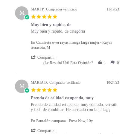
s
a
t
t
MARI P.
Comprador verificado
11/19/23
a
M
i
5
r
n
.
t
g
Muy bien y rapido, de
0
s
R
r
Muy bien y rapido, de categoria
s
e
e
t
v
v
a
En Camiseta over rayas manga larga mujer - Rayas
i
i
r
terracota, M
e
e
r
w
w
'
a
Compartir
b
s
S
t
¿Le Resultó Útil Esta Opinión?
1
0
y
t
h
i
M
a
a
n
A
t
r
g
R
i
e
MARIA D.
Comprador verificado
10/24/23
M
I
n
R
5
P
g
e
.
.
M
v
Prenda de calidad estupenda, muy
0
o
u
i
R
r
Prenda de calidad estupenda, muy cómodo, versatil
s
n
y
e
e
e
y facil de combinar. He acertado con la talla¡¡¡
t
1
b
w
v
v
a
9
i
b
i
i
r
En Pantalón campana - Fresa New, 10y
N
e
y
e
e
r
o
n
M
w
w
'
a
Compartir
v
y
A