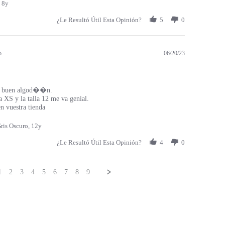
 8y
¿Le Resultó Útil Esta Opinión?
5
0
o
06/20/23
 buen algod��n.
a XS y la talla 12 me va genial.
 vuestra tienda
ris Oscuro, 12y
¿Le Resultó Útil Esta Opinión?
4
0
1
2
3
4
5
6
7
8
9