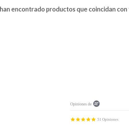
han encontrado productos que coincidan con t
P
Opiniones de
o
p
u
p
4
51 Opiniones
c
.
o
9