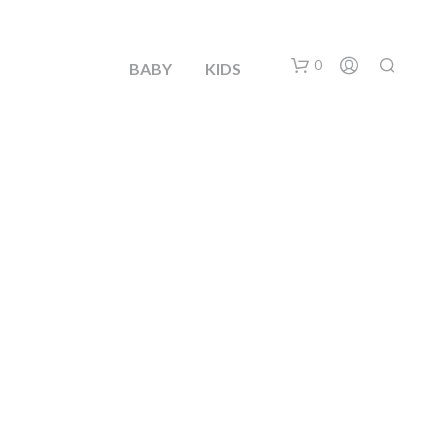
0
BABY
KIDS
N
O
H
A
Y
P
R
O