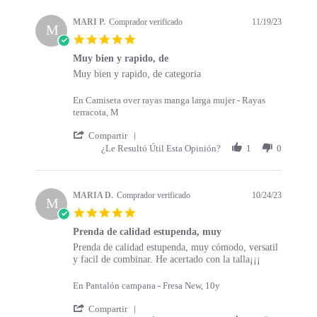
s
a
t
t
MARI P.
Comprador verificado
11/19/23
a
M
i
5
r
n
.
t
g
Muy bien y rapido, de
0
s
R
r
Muy bien y rapido, de categoria
s
e
e
t
v
v
a
En Camiseta over rayas manga larga mujer - Rayas
i
i
r
terracota, M
e
e
r
w
w
'
a
Compartir
b
s
S
t
¿Le Resultó Útil Esta Opinión?
1
0
y
t
h
i
M
a
a
n
A
t
r
g
R
i
e
MARIA D.
Comprador verificado
10/24/23
M
I
n
R
5
P
g
e
.
.
M
v
Prenda de calidad estupenda, muy
0
o
u
i
R
r
Prenda de calidad estupenda, muy cómodo, versatil
s
n
y
e
e
e
y facil de combinar. He acertado con la talla¡¡¡
t
1
b
w
v
v
a
9
i
b
i
i
r
En Pantalón campana - Fresa New, 10y
N
e
y
e
e
r
o
n
M
w
w
'
a
Compartir
v
y
A