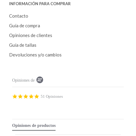
INFORMACIÓN PARA COMPRAR
Contacto
Guía de compra
Opiniones de clientes
Guía de tallas
Devoluciones y/o cambios
P
Opiniones de
o
p
u
p
4
51 Opiniones
c
.
o
9
n
s
t
t
e
a
Opiniones de productos
n
r
t
r