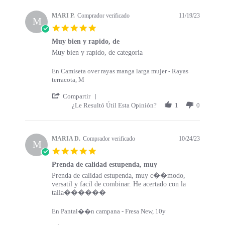
s
a
t
t
MARI P.
Comprador verificado
11/19/23
a
M
i
5
r
n
.
t
g
Muy bien y rapido, de
0
s
R
r
Muy bien y rapido, de categoria
s
e
e
t
v
v
a
En Camiseta over rayas manga larga mujer - Rayas
i
i
r
terracota, M
e
e
r
w
w
'
a
Compartir
b
s
S
t
¿Le Resultó Útil Esta Opinión?
1
0
y
t
h
i
M
a
a
n
A
t
r
g
R
i
e
MARIA D.
Comprador verificado
10/24/23
M
I
n
R
5
P
g
e
.
.
M
v
Prenda de calidad estupenda, muy
0
o
u
i
R
r
Prenda de calidad estupenda, muy c��modo,
s
n
y
e
e
e
versatil y facil de combinar. He acertado con la
t
1
b
w
v
v
talla������
a
9
i
b
i
i
r
N
e
y
e
e
r
En Pantal��n campana - Fresa New, 10y
o
n
M
w
w
a
v
y
A