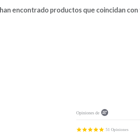
han encontrado productos que coincidan con t
P
Opiniones de
o
p
u
p
4
51 Opiniones
c
.
o
9