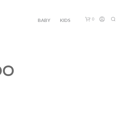
0
BABY
KIDS
DO
N
O
H
A
Y
P
R
O