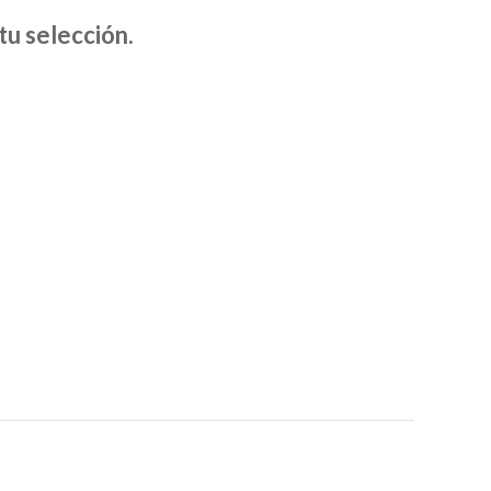
D
u selección.
U
C
T
O
S
E
N
E
L
C
A
R
R
I
T
O
.