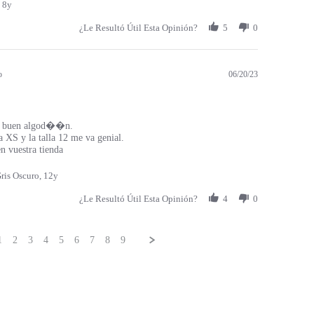
 8y
¿Le Resultó Útil Esta Opinión?
5
0
o
06/20/23
 buen algod��n.
a XS y la talla 12 me va genial.
 vuestra tienda
ris Oscuro, 12y
¿Le Resultó Útil Esta Opinión?
4
0
1
2
3
4
5
6
7
8
9