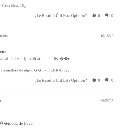
 Fresa New, 10y
¿Le Resultó Útil Esta Opinión?
0
0
icado
10/18/23
ena
a calidad y originalidad en su dise��o
 cremallera de algod��n - TIERRA, 12y
¿Le Resultó Útil Esta Opinión?
0
0
o
06/23/23
c��moda de llevar.