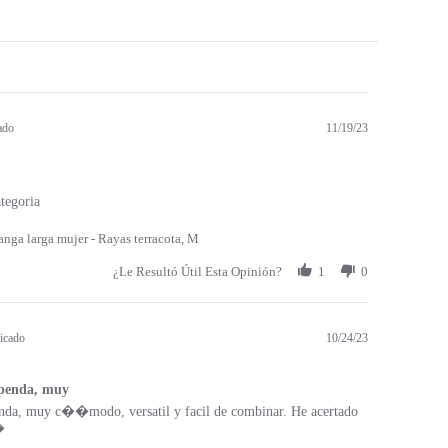
ado
11/19/23
tegoria
nga larga mujer - Rayas terracota, M
¿Le Resultó Útil Esta Opinión?
1
0
icado
10/24/23
upenda, muy
enda, muy c��modo, versatil y facil de combinar. He acertado
�