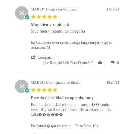
s
a
t
t
MARI P.
Comprador verificado
11/19/23
a
M
i
5
r
n
.
t
g
Muy bien y rapido, de
0
s
R
r
Muy bien y rapido, de categoria
s
e
e
t
v
v
a
En Camiseta over rayas manga larga mujer - Rayas
i
i
r
terracota, M
e
e
r
w
w
'
a
Compartir
b
s
S
t
¿Le Resultó Útil Esta Opinión?
1
0
y
t
h
i
M
a
a
n
A
t
r
g
R
i
e
MARIA D.
Comprador verificado
10/24/23
M
I
n
R
5
P
g
e
.
.
M
v
Prenda de calidad estupenda, muy
0
o
u
i
R
r
Prenda de calidad estupenda, muy c��modo,
s
n
y
e
e
e
versatil y facil de combinar. He acertado con la
t
1
b
w
v
v
talla������
a
9
i
b
i
i
r
N
e
y
e
e
r
En Pantal��n campana - Fresa New, 10y
o
n
M
w
w
a
v
y
A