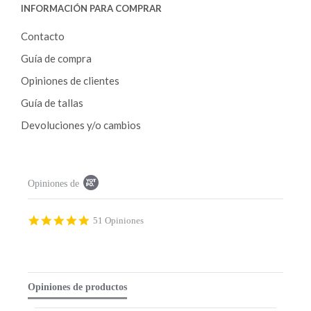
INFORMACIÓN PARA COMPRAR
Contacto
Guía de compra
Opiniones de clientes
Guía de tallas
Devoluciones y/o cambios
P
Opiniones de
o
p
u
p
4
51 Opiniones
c
.
o
9
n
s
t
t
e
a
Opiniones de productos
n
r
t
r