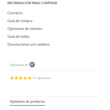
INFORMACIÓN PARA COMPRAR
Contacto
Guía de compra
Opiniones de clientes
Guía de tallas
Devoluciones y/o cambios
P
Opiniones de
o
p
u
p
4
51 Opiniones
c
.
o
9
n
s
t
t
e
a
Opiniones de productos
n
r
t
r