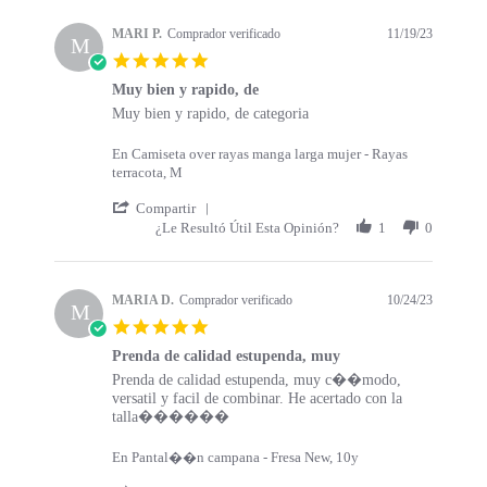
s
a
t
t
MARI P.
Comprador verificado
11/19/23
a
M
i
5
r
n
.
t
g
Muy bien y rapido, de
0
s
R
r
Muy bien y rapido, de categoria
s
e
e
t
v
v
a
En Camiseta over rayas manga larga mujer - Rayas
i
i
r
terracota, M
e
e
r
w
w
'
a
Compartir
b
s
S
t
¿Le Resultó Útil Esta Opinión?
1
0
y
t
h
i
M
a
a
n
A
t
r
g
R
i
e
MARIA D.
Comprador verificado
10/24/23
M
I
n
R
5
P
g
e
.
.
M
v
Prenda de calidad estupenda, muy
0
o
u
i
R
r
Prenda de calidad estupenda, muy c��modo,
s
n
y
e
e
e
versatil y facil de combinar. He acertado con la
t
1
b
w
v
v
talla������
a
9
i
b
i
i
r
N
e
y
e
e
r
En Pantal��n campana - Fresa New, 10y
o
n
M
w
w
a
v
y
A