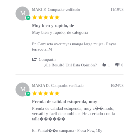
s
a
t
t
MARI P.
Comprador verificado
11/19/23
a
M
i
5
r
n
.
t
g
Muy bien y rapido, de
0
s
R
r
Muy bien y rapido, de categoria
s
e
e
t
v
v
a
En Camiseta over rayas manga larga mujer - Rayas
i
i
r
terracota, M
e
e
r
w
w
'
a
Compartir
b
s
S
t
¿Le Resultó Útil Esta Opinión?
1
0
y
t
h
i
M
a
a
n
A
t
r
g
R
i
e
MARIA D.
Comprador verificado
10/24/23
M
I
n
R
5
P
g
e
.
.
M
v
Prenda de calidad estupenda, muy
0
o
u
i
R
r
Prenda de calidad estupenda, muy c��modo,
s
n
y
e
e
e
versatil y facil de combinar. He acertado con la
t
1
b
w
v
v
talla������
a
9
i
b
i
i
r
N
e
y
e
e
r
En Pantal��n campana - Fresa New, 10y
o
n
M
w
w
a
v
y
A