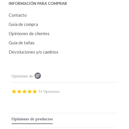
INFORMACIÓN PARA COMPRAR
Contacto
Guía de compra
Opiniones de clientes
Guía de tallas
Devoluciones y/o cambios
P
Opiniones de
o
p
u
p
4
51 Opiniones
c
.
o
9
n
s
t
t
e
a
Opiniones de productos
n
r
t
r