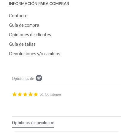
INFORMACIÓN PARA COMPRAR
Contacto
Guía de compra
Opiniones de clientes
Guía de tallas
Devoluciones y/o cambios
P
Opiniones de
o
p
u
p
4
51 Opiniones
c
.
o
9
n
s
t
t
e
a
Opiniones de productos
n
r
t
r