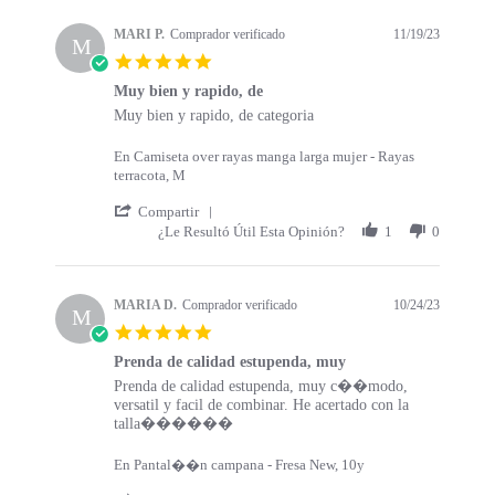
s
a
t
t
MARI P.
Comprador verificado
11/19/23
a
M
i
5
r
n
.
t
g
Muy bien y rapido, de
0
s
R
r
Muy bien y rapido, de categoria
s
e
e
t
v
v
a
En Camiseta over rayas manga larga mujer - Rayas
i
i
r
terracota, M
e
e
r
w
w
'
a
Compartir
b
s
S
t
¿Le Resultó Útil Esta Opinión?
1
0
y
t
h
i
M
a
a
n
A
t
r
g
R
i
e
MARIA D.
Comprador verificado
10/24/23
M
I
n
R
5
P
g
e
.
.
M
v
Prenda de calidad estupenda, muy
0
o
u
i
R
r
Prenda de calidad estupenda, muy c��modo,
s
n
y
e
e
e
versatil y facil de combinar. He acertado con la
t
1
b
w
v
v
talla������
a
9
i
b
i
i
r
N
e
y
e
e
r
En Pantal��n campana - Fresa New, 10y
o
n
M
w
w
a
v
y
A