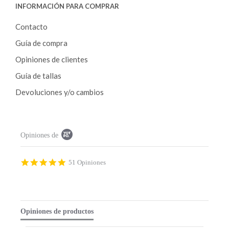
INFORMACIÓN PARA COMPRAR
Contacto
Guía de compra
Opiniones de clientes
Guía de tallas
Devoluciones y/o cambios
P
Opiniones de
o
p
u
p
4
51 Opiniones
c
.
o
9
n
s
t
t
e
a
Opiniones de productos
n
r
t
r