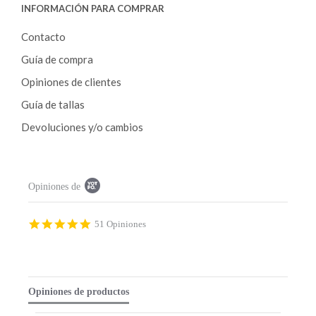
INFORMACIÓN PARA COMPRAR
Contacto
Guía de compra
Opiniones de clientes
Guía de tallas
Devoluciones y/o cambios
P
Opiniones de
o
p
u
p
4
51 Opiniones
c
.
o
9
n
s
t
t
e
a
Opiniones de productos
n
r
t
r