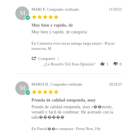
s
a
t
t
MARI P.
Comprador verificado
11/19/23
a
M
i
5
r
n
.
t
g
Muy bien y rapido, de
0
s
R
r
Muy bien y rapido, de categoria
s
e
e
t
v
v
a
En Camiseta over rayas manga larga mujer - Rayas
i
i
r
terracota, M
e
e
r
w
w
'
a
Compartir
b
s
S
t
¿Le Resultó Útil Esta Opinión?
1
0
y
t
h
i
M
a
a
n
A
t
r
g
R
i
e
MARIA D.
Comprador verificado
10/24/23
M
I
n
R
5
P
g
e
.
.
M
v
Prenda de calidad estupenda, muy
0
o
u
i
R
r
Prenda de calidad estupenda, muy c��modo,
s
n
y
e
e
e
versatil y facil de combinar. He acertado con la
t
1
b
w
v
v
talla������
a
9
i
b
i
i
r
N
e
y
e
e
r
En Pantal��n campana - Fresa New, 10y
o
n
M
w
w
a
v
y
A