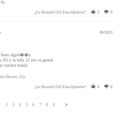
 8y
¿Le Resultó Útil Esta Opinión?
5
0
o
06/20/23
 buen algod��n.
a XS y la talla 12 me va genial.
 vuestra tienda
ris Oscuro, 12y
¿Le Resultó Útil Esta Opinión?
4
0
1
2
3
4
5
6
7
8
9