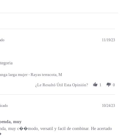
ado
11/19/23
tegoria
nga larga mujer - Rayas terracota, M
¿Le Resultó Útil Esta Opinión?
1
0
icado
10/24/23
upenda, muy
enda, muy c��modo, versatil y facil de combinar. He acertado
�