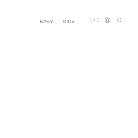
0
BABY
KIDS
N
O
H
A
Y
P
R
O