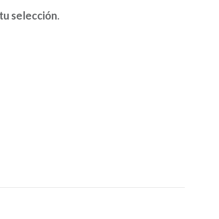
D
u selección.
U
C
T
O
S
E
N
E
L
C
A
R
R
I
T
O
.