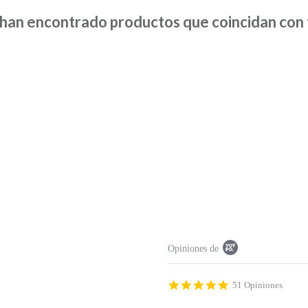
han encontrado productos que coincidan con t
P
Opiniones de
o
p
u
p
4
51 Opiniones
c
.
o
9