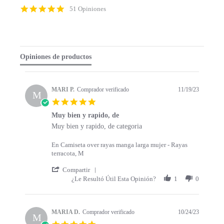
p
4
51 Opiniones
c
.
o
9
n
s
t
t
e
a
Opiniones de productos
n
r
t
r
s
a
t
t
MARI P.
Comprador verificado
11/19/23
a
M
i
5
r
n
.
t
g
Muy bien y rapido, de
0
s
R
r
Muy bien y rapido, de categoria
s
e
e
t
v
v
a
En Camiseta over rayas manga larga mujer - Rayas
i
i
r
terracota, M
e
e
r
w
w
'
a
Compartir
b
s
S
t
¿Le Resultó Útil Esta Opinión?
1
0
y
t
h
i
M
a
a
n
A
t
r
g
R
i
e
MARIA D.
Comprador verificado
10/24/23
M
I
n
R
5