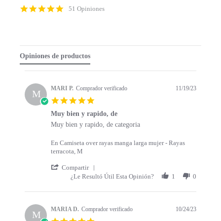
p
4
51 Opiniones
c
.
o
9
n
s
t
t
e
a
Opiniones de productos
n
r
t
r
s
a
t
t
MARI P.
Comprador verificado
11/19/23
a
M
i
5
r
n
.
t
g
Muy bien y rapido, de
0
s
R
r
Muy bien y rapido, de categoria
s
e
e
t
v
v
a
En Camiseta over rayas manga larga mujer - Rayas
i
i
r
terracota, M
e
e
r
w
w
'
a
Compartir
b
s
S
t
¿Le Resultó Útil Esta Opinión?
1
0
y
t
h
i
M
a
a
n
A
t
r
g
R
i
e
MARIA D.
Comprador verificado
10/24/23
M
I
n
R
5